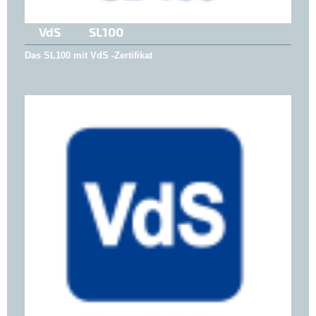
VdS SL100
Das SL100 mit VdS -Zertifikat