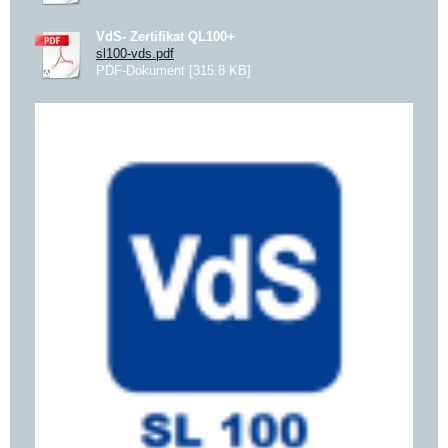
VdS- Zertifikat QL100+
sl100-vds.pdf
PDF-Dokument [315.8 KB]