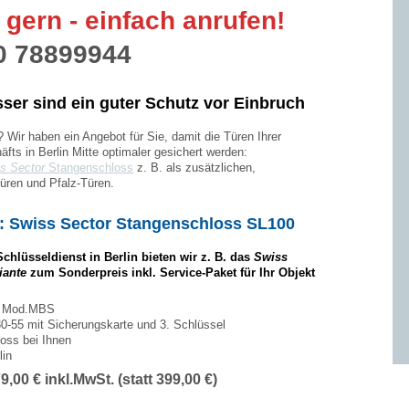
 gern - e
infach anrufen!
0 78899944
ser sind ein guter Schutz vor Einbruch
?
Wir haben ein Angebot für Sie, damit
die Türen Ihrer
ts in Berlin Mitte optimaler gesichert werden:
s Sector
Stangenschloss
z. B. als zusätzlichen,
üren und Pfalz-Türen
.
: Swiss Sector Stangenschloss SL100
Schlüsseldienst
in Berlin bieten wir z. B. das
Swiss
iante
zum Sonderpreis inkl. Service-Paket für Ihr Objekt
g Mod.MBS
0-55 mit Sicherungskarte und 3. Schlüssel
loss bei Ihnen
lin
9,00 € inkl.MwSt. (statt 399,00 €)