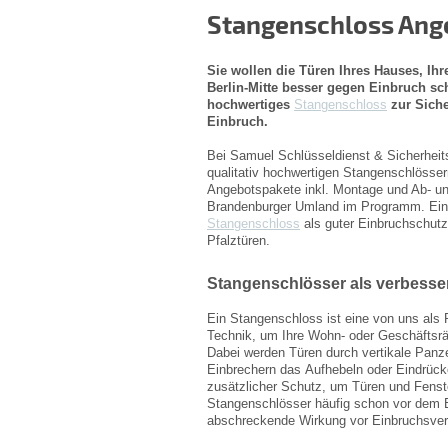
Stangenschloss Ange
Sie wollen die Türen Ihres Hauses, Ih
Berlin-Mitte besser gegen Einbruch s
hochwertiges
Stangenschloss
zur Sich
Einbruch.
Bei Samuel Schlüsseldienst & Sicherheitst
qualitativ hochwertigen Stangenschlössern
Angebotspakete inkl. Montage und Ab- und
Brandenburger Umland im Programm. Ein g
Stangenschloss
als guter Einbruchschutz
Pfalztüren.
Stangenschlösser als verbesse
Ein Stangenschloss ist eine von uns als 
Technik, um Ihre Wohn- oder Geschäftsrä
Dabei werden Türen durch vertikale Panze
Einbrechern das Aufhebeln oder Eindrücke
zusätzlicher Schutz, um Türen und Fenst
Stangenschlösser häufig schon vor dem 
abschreckende Wirkung vor Einbruchsve