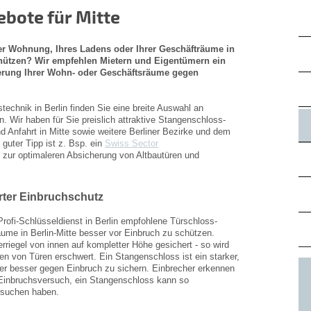
bote für Mitte
rer Wohnung, Ihres Ladens oder Ihrer Geschäfträume in
chützen? Wir empfehlen Mietern und Eigentümern ein
erung Ihrer Wohn- oder Geschäftsräume gegen
echnik in Berlin finden Sie eine breite Auswahl an
. Wir haben für Sie preislich attraktive Stangenschloss-
 Anfahrt in Mitte sowie weitere Berliner Bezirke und dem
uter Tipp ist z. Bsp. ein
Swiss Sector
 zur optimaleren Absicherung von Altbautüren und
rter Einbruchschutz
Profi-Schlüsseldienst in Berlin empfohlene Türschloss-
ume in Berlin-Mitte besser vor Einbruch zu schützen.
rriegel von innen auf kompletter Höhe gesichert - so wird
n von Türen erschwert. Ein Stangenschloss ist ein starker,
er besser gegen Einbruch zu sichern. Einbrecher erkennen
Einbruchsversuch, ein Stangenschloss kann so
rsuchen haben.