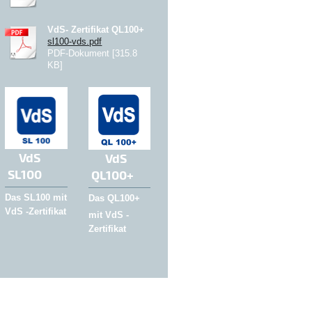
VdS- Zertifikat QL100+
sl100-vds.pdf
PDF-Dokument [315.8
KB]
VdS
VdS
SL100
QL100+
Das SL100 mit
Das QL100+
VdS -Zertifikat
mit VdS -
Zertifikat