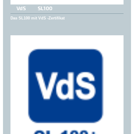
VdS SL100
Das SL100 mit VdS -Zertifikat