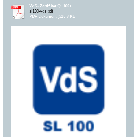
VdS- Zertifikat QL100+
sl100-vds.pdf
PDF-Dokument [315.8 KB]